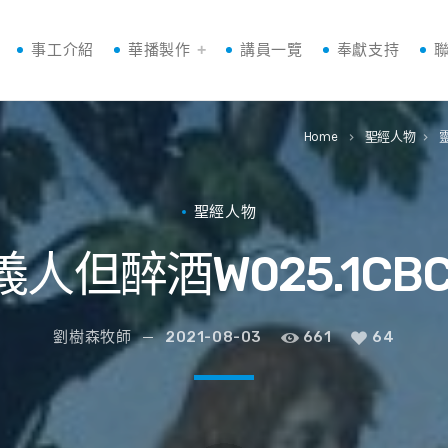
事工介紹
華播製作
講員一覽
奉獻支持
Home
聖經人物
keyboard_arrow_right
keyboard_arrow_right
聖經人物
人但醉酒W025.1CB
劉樹森牧師
2021-08-03
661
64