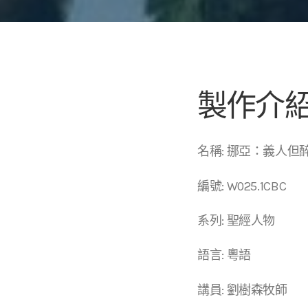
製作介
名稱: 挪亞：義人但
編號: W025.1CBC
系列: 聖經人物
語言: 粵語
講員: 劉樹森牧師