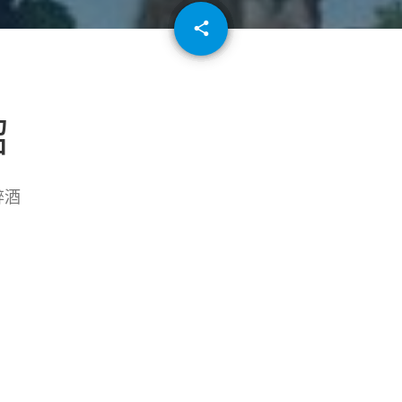
email
share
64
紹
醉酒