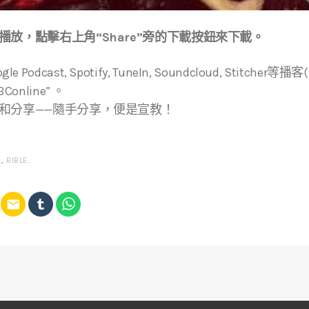
放，點擊右上角“Share”旁的下載按鈕來下載。
ogle Podcast, Spotify, TuneIn, Soundcloud, Stitche
online” 。
和分享——隨手分享，便是宣教！
經
,
BIBLE
.
email