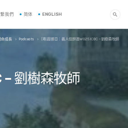
聯繫我們
简体
ENGLISH
search
靈命成長
Podcasts
[粵語]挪亞：義人但醉酒W025.1CBC – 劉樹森牧師
keyboard_arrow_right
keyboard_arrow_right
C – 劉樹森牧師