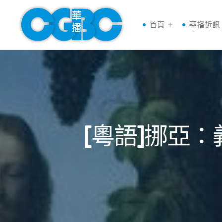
首頁
華播近訊
[粵語]挪亞：義