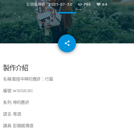
彭錦威傳道
2021-07-30
785
64
email
share
64
製作介紹
名稱:聖經中神的應許：行篇
編號: W3012CBC
系列: 神的應許
語言: 粵語
講員: 彭錦威傳道