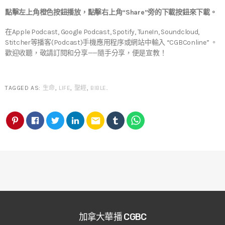
點擊左上角橙色按鈕播放，點擊右上角“Share”旁的下載按鈕來下載。
在Apple Podcast, Google Podcast, Spotify, TuneIn, Soundcloud,
Stitcher等播客(Podcast)手機應用程序或網站中輸入 “CGBConline” 。
歡迎收聽，敬請訂閱和分享——隨手分享，便是宣教！
TAGGED AS:
生命
,
LIFE
,
聖經
,
BIBLE
.
email
加拿大華播 CGBC