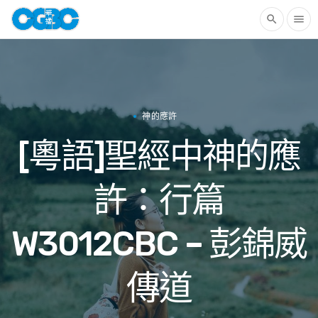
search
menu
神的應許
[粵語]聖經中神的應
許：行篇
W3012CBC – 彭錦威
傳道