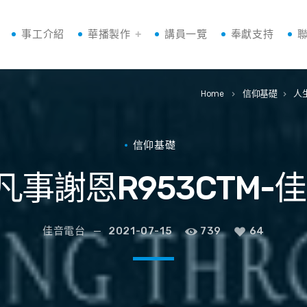
事工介紹
華播製作
講員一覽
奉獻支持
Home
信仰基礎
人
keyboard_arrow_right
keyboard_arrow_right
信仰基礎
]凡事謝恩R953CTM-
佳音電台
2021-07-15
739
64