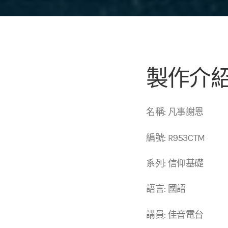
製作介
名稱: 凡事謝恩
編號: R953CTM
系列: 信仰基礎
語言: 國語
講員: 佳音電台