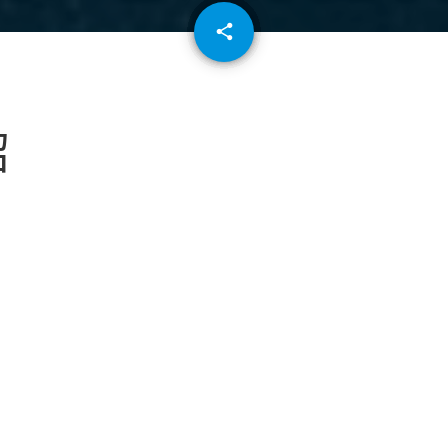
email
share
64
紹