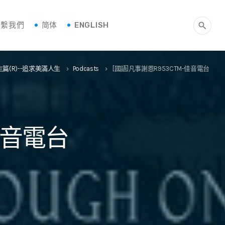
聯繫我們
简体
ENGLISH
search
生篇(R)--追求美滿人生
Podcasts
[國語]凡事謝恩R953CTM-佳音電台
keyboard_arrow_right
keyboard_arrow_right
佳音電台