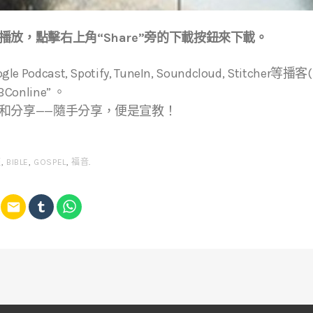
放，點擊右上角“Share”旁的下載按鈕來下載。
ogle Podcast, Spotify, TuneIn, Soundcloud, Stitche
online” 。
和分享——隨手分享，便是宣教！
經
,
BIBLE
,
GOSPEL
,
福音
.
email