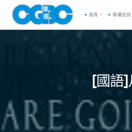
首頁
華播近訊
[國語