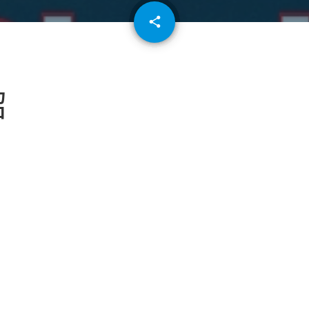
email
share
64
紹