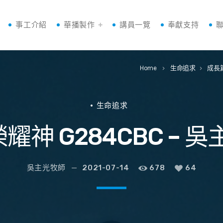
事工介紹
華播製作
講員一覽
奉獻支持
Home
生命追求
成長篇
keyboard_arrow_right
keyboard_arrow_right
生命追求
榮耀神 G284CBC – 
吳主光牧師
2021-07-14
678
64