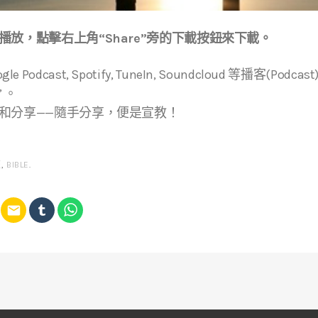
放，點擊右上角“Share”旁的下載按鈕來下載。
Google Podcast, Spotify, TuneIn, Soundcloud 等播客(
” 。
和分享——隨手分享，便是宣教！
經
,
BIBLE
.
email