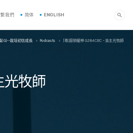
聯繫我們
简体
ENGLISH
search
(G)--栽培初信成長
Podcasts
[粵語]榮耀神 G284CBC – 吳主光牧師
keyboard_arrow_right
keyboard_arrow_right
吳主光牧師