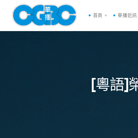
首頁
華播近訊
[粵語]