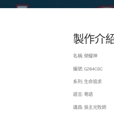
製作介
名稱: 榮耀神
編號: G284CBC
系列: 生命追求
語言: 粵語
講員: 吳主光牧師