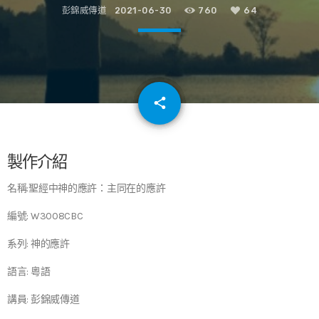
彭錦威傳道
2021-06-30
760
64
email
share
64
製作介紹
名稱:聖經中神的應許：主同在的應許
編號: W3008CBC
系列: 神的應許
語言: 粵語
講員: 彭錦威傳道