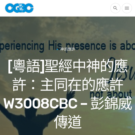
search
menu
神的應許
[粵語]聖經中神的應
許：主同在的應許
W3008CBC – 彭錦威
傳道