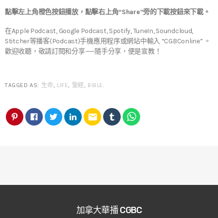
點擊左上角橙色按鈕播放，點擊右上角“Share”旁的下載按鈕來下載。
在Apple Podcast, Google Podcast, Spotify, TuneIn, Soundcloud,
Stitcher等播客(Podcast)手機應用程序或網站中輸入 “CGBConline” 。
歡迎收聽，敬請訂閱和分享——隨手分享，便是宣教！
TAGGED AS:
生命
,
LIFE
,
聖經
,
BIBLE
.
email
加拿大華播 CGBC