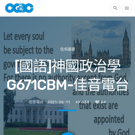
search
menu
信仰基礎
[國語]神國政治學
G671CBM-佳音電台
佳音電台
2021-06-11
633
64