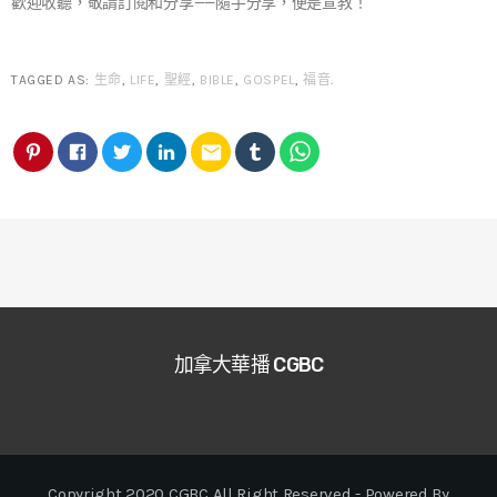
歡迎收聽，敬請訂閱和分享——隨手分享，便是宣教！
TAGGED AS:
生命
,
LIFE
,
聖經
,
BIBLE
,
GOSPEL
,
福音
.
email
加拿大華播 CGBC
Copyright 2020 CGBC All Right Reserved - Powered By