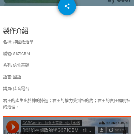
email
share
64
製作介紹
名稱: 神國政治學
編號: G671CBM
系列: 信仰基礎
語言: 國語
講員: 佳音電台
君王的產生出於神的揀選；君王的權力受到神的約；君王的責任顯明神
的治理。