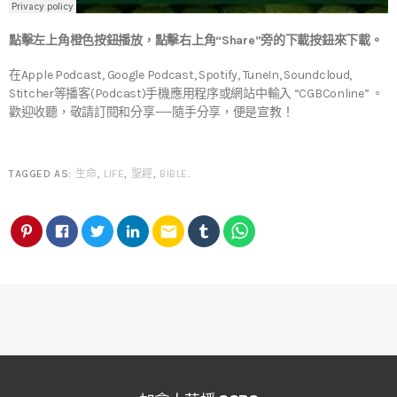
點擊左上角橙色按鈕播放，點擊右上角“Share”旁的下載按鈕來下載。
在Apple Podcast, Google Podcast, Spotify, TuneIn, Soundcloud,
Stitcher等播客(Podcast)手機應用程序或網站中輸入 “CGBConline” 。
歡迎收聽，敬請訂閱和分享——隨手分享，便是宣教！
TAGGED AS:
生命
,
LIFE
,
聖經
,
BIBLE
.
email