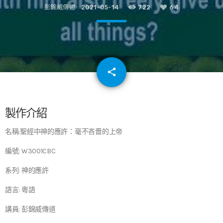
彭錦威傳道
2021-05-14
722
64
email
share
64
製作介紹
名稱:聖經中神的應許：毫不吝嗇的上帝
編號: W3001CBC
系列: 神的應許
語言: 粵語
講員: 彭錦威傳道