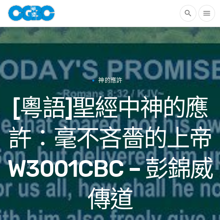
search
menu
神的應許
[粵語]聖經中神的應
許：毫不吝嗇的上帝
W3001CBC – 彭錦威
傳道