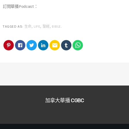
訂閱華播Podcast：
TAGGED AS:
生命
,
LIFE
,
聖經
,
BIBLE
.
email
加拿大華播 CGBC