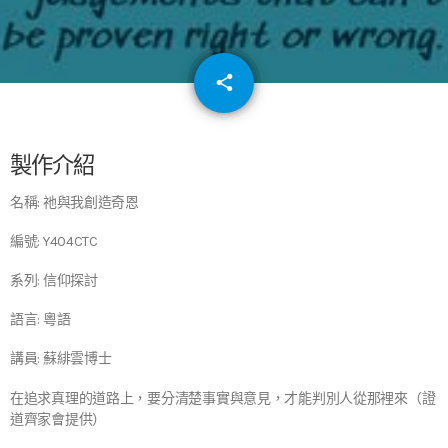
email
share
64
製作介紹
名稱: 祂與我創造奇恩
編號: Y404CTC
系列: 信仰探討
語言: 粵語
講員: 蘇緋雲博士
在追求真理的道路上，要分清楚事實與意見，才能判別人從那裡來（證
道齊家會提供）