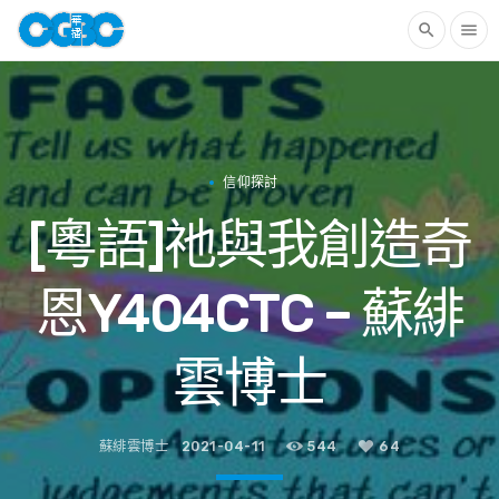
search
menu
信仰探討
[粵語]祂與我創造奇
恩Y404CTC – 蘇緋
雲博士
蘇緋雲博士
2021-04-11
544
64