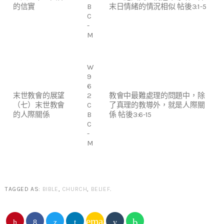
的信實
B
末日情緒的情況相似 帖後3:1-5
C
-
M
W
9
6
末世教會的展望
2
教會中最難處理的問題中，除
（七）末世教會
C
了真理的教導外，就是人際關
的人際關係
B
係 帖後3:6-15
C
-
M
TAGGED AS:
BIBLE
,
CHURCH
,
BELIEF
.
email