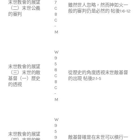
末世教會的展望
7
雖然世人忽略，然而神如火一
（二）末世公義
C
般的審判仍是必然的 帖後1:6-12
的審判
B
C
-
M
W
9
5
末世教會的展望
8
（三）末世的敵
從歷史的角度透視末世敵基督
C
基督（一）歷史
的出現 帖後2:1-5
B
的透視
C
-
M
W
9
5
末世教會的展望
9
敵基督確是在末世可以橫行一
（四）末世的敵