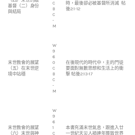
C
時，最後卻必被基督所消滅 帖
基督（二）身份
B
後2:1-12
與結局
C
-
M
W
9
6
末世教會的展望
0
在後現代的時代中，主的門徒
（五）在末世逆
C
要面對無數思想和生活上的衝
境中站穩
B
擊 帖後2:13-17
C
-
M
W
9
6
末世教會的展望
1
本書充滿末世氣息，跟進入廿
（六）末世與神
C
一世紀天災人禍連年導致世界