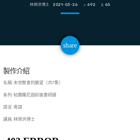
林榮洪博士
2021-03-26
692
65
email
share
65
製作介紹
名稱: 末世教會的展望（共7集）
系列: 帖撒羅尼迦前後書研讀
語言: 粵語
講員: 林榮洪博士