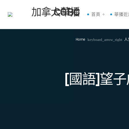
首頁
華播近
Home
人
keyboard_arrow_right
[國語]望子