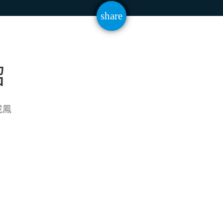
email
share
64
紹
成鳳