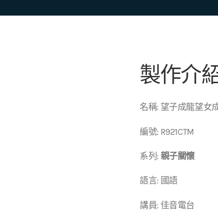
製作介
名稱: 望子成龍望女
編號: R921CTM
系列:
親子關懷
語言: 國語
講員: 佳音電台