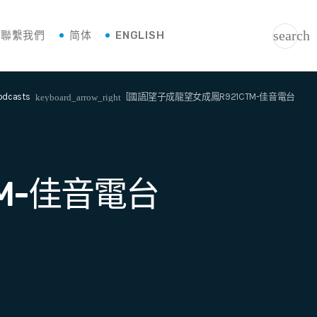
search
聯繫我們
简体
ENGLISH
odcasts
[國語]望子成龍望女成鳳R921CTM-佳音電台
keyboard_arrow_right
TM-佳音電台