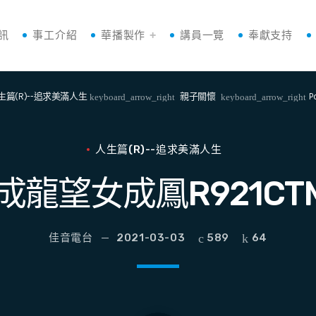
訊
事工介紹
華播製作
講員一覽
奉獻支持
生篇(R)--追求美滿人生
親子關懷
P
keyboard_arrow_right
keyboard_arrow_right
人生篇(R)--追求美滿人生
成龍望女成鳳R921C
佳音電台
2021-03-03
589
64