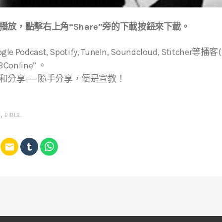
放，點擊右上角“Share”旁的下載按鈕來下載。
ogle Podcast, Spotify, TuneIn, Soundcloud, Stitche
online” 。
和分享——隨手分享，便是宣教！
經
,
BIBLE
.
email