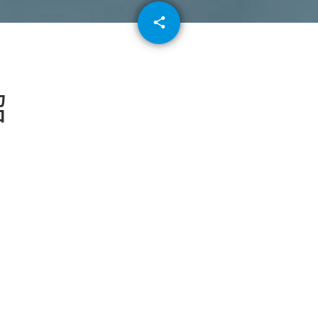
email
share
64
紹