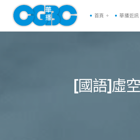
首頁
華播近訊
[國語]虛