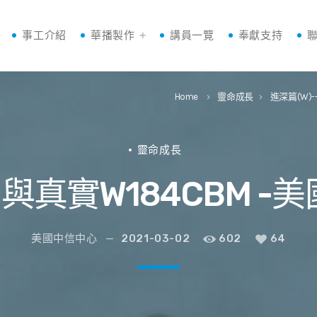
事工介紹
華播製作
講員一覽
奉獻支持
Home
靈命成長
進深篇(W)
keyboard_arrow_right
keyboard_arrow_right
靈命成長
空與真實W184CBM -
美國中信中心
2021-03-02
602
64