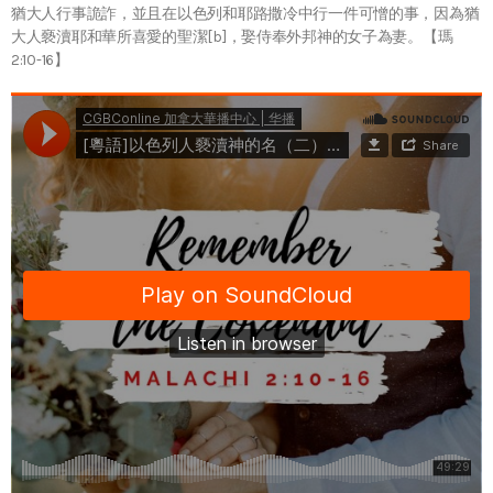
猶大人行事詭詐，並且在以色列和耶路撒冷中行一件可憎的事，因為猶
大人褻瀆耶和華所喜愛的聖潔[b]，娶侍奉外邦神的女子為妻。【瑪
2:10-16】