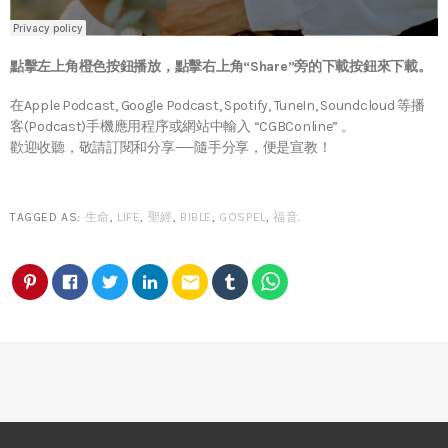
點擊左上角橙色按鈕播放，點擊右上角“Share”旁的下載按鈕來下載。
在Apple Podcast, Google Podcast, Spotify, TuneIn, Soundcloud 等播
客(Podcast)手機應用程序或網站中輸入 “CGBConline” 。
歡迎收聽，敬請訂閱和分享——隨手分享，便是宣教！
TAGGED AS:
生命
,
LIFE
,
聖經
,
BIBLE
,
GOSPEL
,
福音
.
email