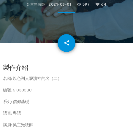
吳主光牧師
2021-03-01
597
64
email
share
64
製作介紹
名稱: 以色列人褻瀆神的名（二）
編號: G1039CBC
系列: 信仰基礎
語言: 粵語
講員: 吳主光牧師