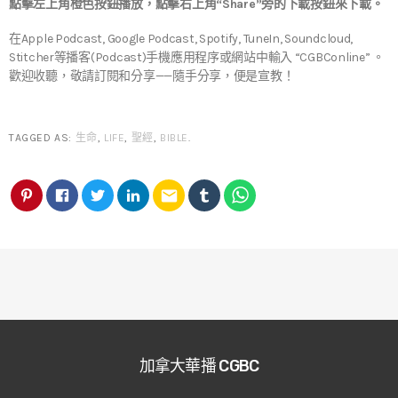
點擊左上角橙色按鈕播放，點擊右上角“Share”旁的下載按鈕來下載。
在Apple Podcast, Google Podcast, Spotify, TuneIn, Soundcloud,
Stitcher等播客(Podcast)手機應用程序或網站中輸入 “CGBConline” 。
歡迎收聽，敬請訂閱和分享——隨手分享，便是宣教！
TAGGED AS:
生命
,
LIFE
,
聖經
,
BIBLE
.
email
加拿大華播 CGBC