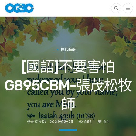
search
menu
信仰基礎
[國語]不要害怕
G895CBM-張茂松牧
師
張茂松牧師
2021-02-25
582
64