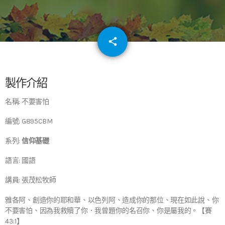
email
share
64
製作介紹
名稱: 不要害怕
編號: G895CBM
系列:
信仰基礎
語言: 國語
講員: 張茂松牧師
雅各阿、創造你的耶和華、以色列阿、造成你的那位、現在如此說、你
不要害怕、因為我救贖了你．我曾題你的名召你、你是屬我的。【賽
43:1】