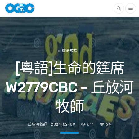
search
menu
靈命成長
[粵語]生命的筳席
W2779CBC – 丘放河
牧師
丘放河牧師
2021-02-09
611
64