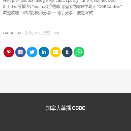
在Apple Podcast, Google Podcast, Spotify, TuneIn, Soundcloud,
Stitcher等播客(Podcast)手機應用程序或網站中輸入 “CGBConline” 。
歡迎收聽，敬請訂閱和分享——隨手分享，便是宣教！
TAGGED AS:
生命
,
LIFE
,
聖經
,
BIBLE
.
email
加拿大華播 CGBC