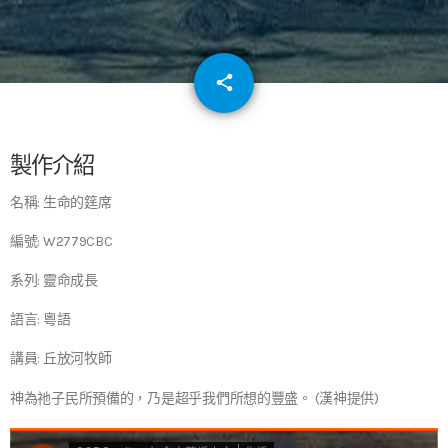
email
share
64
製作介紹
名稱: 生命的筳席
編號: W2779CBC
系列: 靈命成長
語言: 粵語
講員: 丘放河牧師
神為祂子民所預備的，乃是超乎我們所想的豐盛。 (漢神提供)