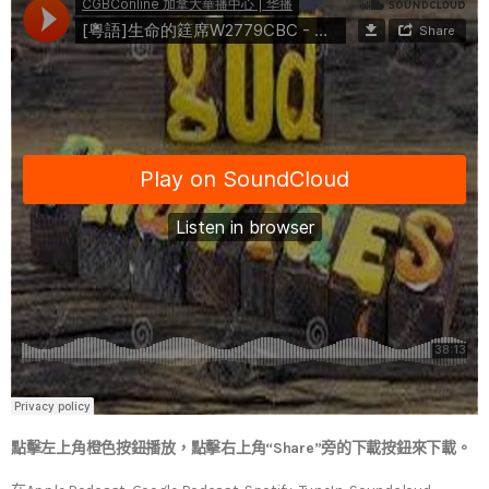
點擊左上角橙色按鈕播放，點擊右上角“Share”旁的下載按鈕來下載。