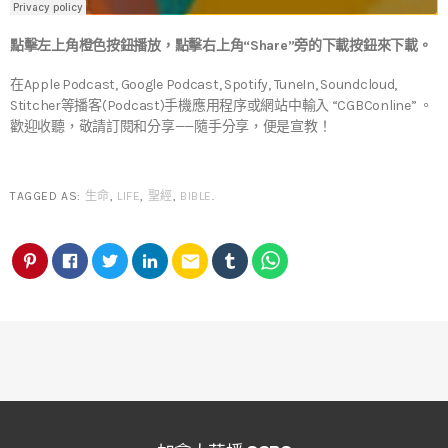
點擊左上角橙色按鈕播放，點擊右上角“Share”旁的下載按鈕來下載。
在Apple Podcast, Google Podcast, Spotify, TuneIn, Soundcloud,
Stitcher等播客(Podcast)手機應用程序或網站中輸入 “CGBConline” 。
歡迎收聽，敬請訂閱和分享——隨手分享，便是宣教！
TAGGED AS:
生命
,
LIFE
,
聖經
,
BIBLE
.
email