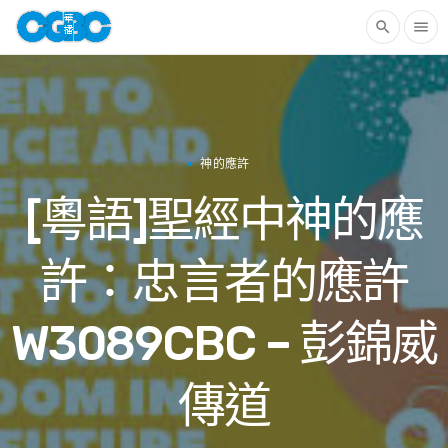
search
menu
神的應許
[粵語]聖經中神的應
許：忠言者的應許
W3089CBC – 彭錦威
傳道