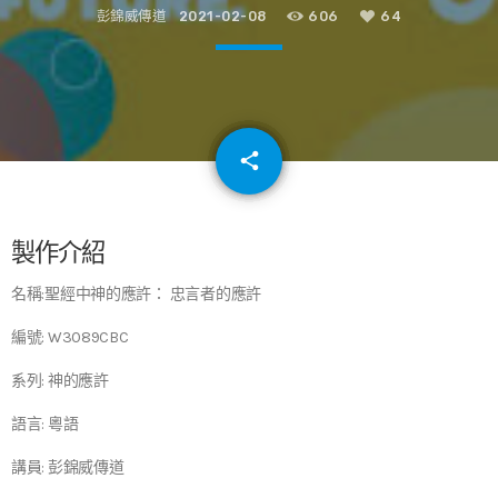
彭錦威傳道
2021-02-08
606
64
email
share
64
製作介紹
名稱:聖經中神的應許： 忠言者的應許
編號: W3089CBC
系列: 神的應許
語言: 粵語
講員: 彭錦威傳道