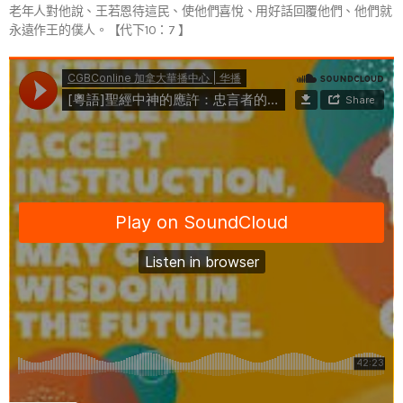
老年人對他說、王若恩待這民、使他們喜悅、用好話回覆他們、他們就
永遠作王的僕人。【代下10：7 】