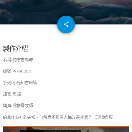
email
share
64
製作介紹
名稱: 約拿書鳥瞰
編號: W760CBC
系列: 小先知書研讀
語言: 粵語
講員: 翁振聲牧師
約拿作為神的先知，何解竟不願意人悔改得救呢？（現場錄音）