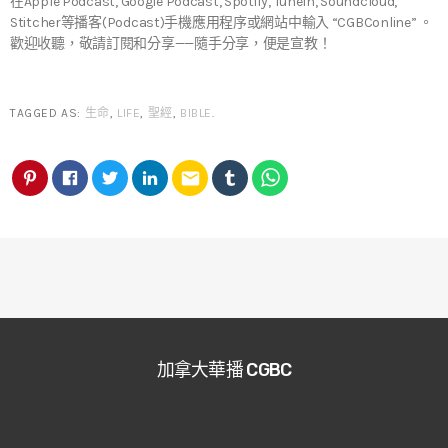
在Apple Podcast, Google Podcast, Spotify, TuneIn, Soundcloud,
Stitcher等播客(Podcast)手機應用程序或網站中輸入 “CGBConline” 。
歡迎收聽，敬請訂閱和分享——隨手分享，便是宣教！
TAGGED AS:
生命
,
LIFE
,
聖經
,
BIBLE
.
email
加拿大華播 CGBC