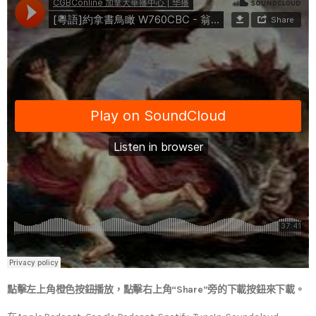
點擊左上角橙色按鈕播放，點擊右上角“Share”旁的下載按鈕來下載。