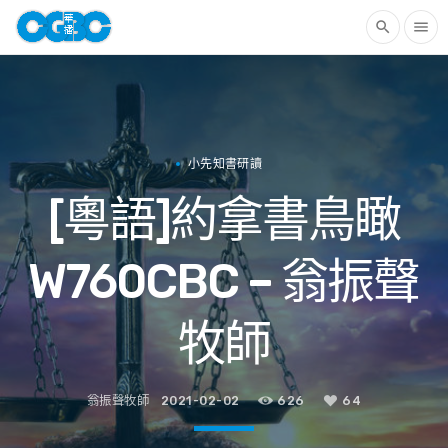
search
menu
小先知書研讀
[粵語]約拿書鳥瞰
W760CBC – 翁振聲
牧師
翁振聲牧師
2021-02-02
626
64