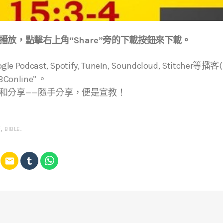
放，點擊右上角“Share”旁的下載按鈕來下載。
ogle Podcast, Spotify, TuneIn, Soundcloud, Stitche
online” 。
和分享——隨手分享，便是宣教！
經
,
BIBLE
.
email