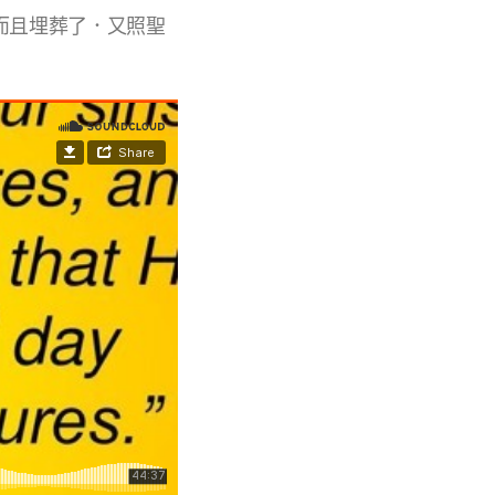
而且埋葬了．又照聖