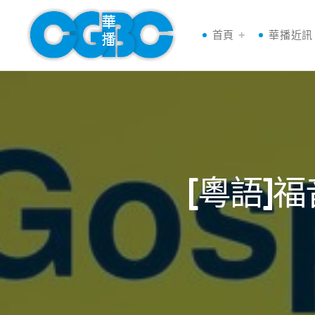
首頁
華播近訊
[粵語]