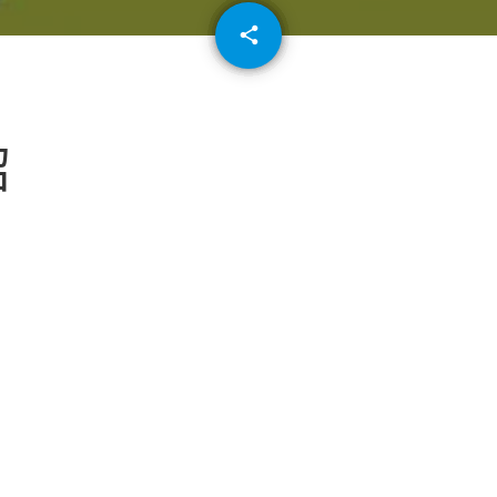
email
share
64
紹