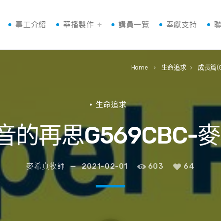
事工介紹
華播製作
講員一覽
奉獻支持
Home
生命追求
成長篇(
keyboard_arrow_right
keyboard_arrow_right
生命追求
福音的再思G569CBC-
麥希真牧師
2021-02-01
603
64