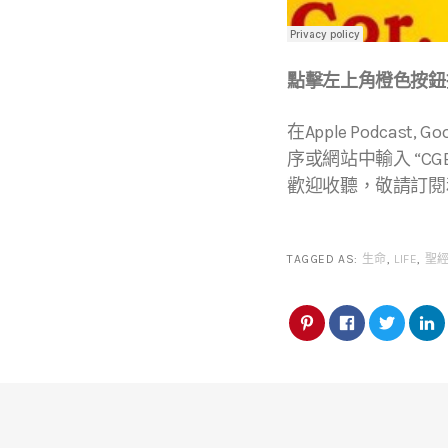
點擊左上角橙色按鈕播
在Apple Podcast, Go
序或網站中輸入 “CGBC
歡迎收聽，敬請訂閱
TAGGED AS:
生命
,
LIFE
,
聖