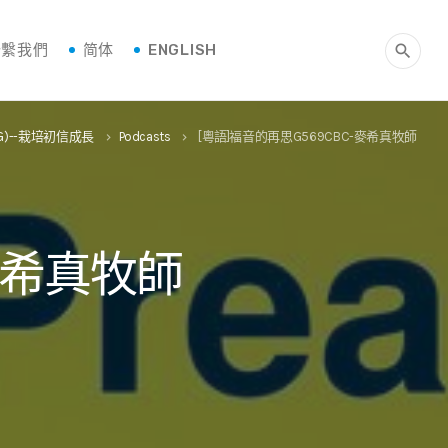
聯繫我們
简体
ENGLISH
search
G)--栽培初信成長
Podcasts
[粵語]福音的再思G569CBC-麥希真牧師
keyboard_arrow_right
keyboard_arrow_right
麥希真牧師