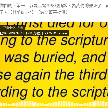
你們的、第一、就是基督照聖經所說、為我們的罪死了。
。【林前15:3-4】（城北華基提供）