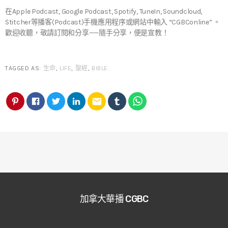
在Apple Podcast, Google Podcast, Spotify, TuneIn, Soundcloud,
Stitcher等播客(Podcast)手機應用程序或網站中輸入 “CGBConline” 。
歡迎收聽，敬請訂閱和分享——隨手分享，便是宣教！
TAGGED AS:
生命
,
LIFE
,
聖經
,
BIBLE
.
email
加拿大華播 CGBC