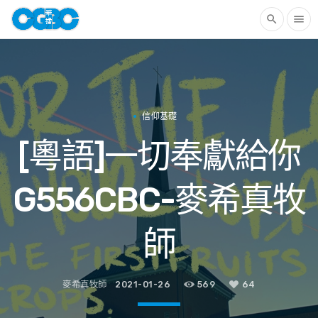
search
menu
信仰基礎
[粵語]一切奉獻給你
G556CBC-麥希真牧
師
麥希真牧師
2021-01-26
569
64