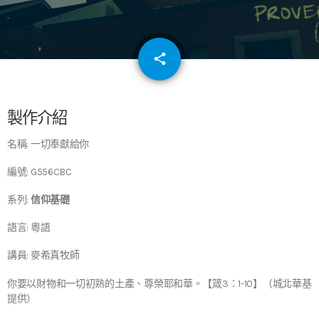
email
share
64
製作介紹
名稱: 一切奉獻給你
編號: G556CBC
系列:
信仰基礎
語言: 粵語
講員: 麥希真牧師
你要以財物和一切初熟的土產、尊榮耶和華。【箴3：1-10】（城北華基
提供）