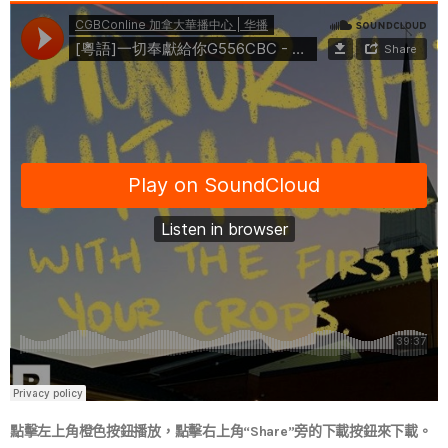
點擊左上角橙色按鈕播放，點擊右上角“Share”旁的下載按鈕來下載。