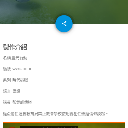
email
share
64
製作介紹
名稱:鹽光行動
編號: W2520CBC
系列: 時代挑戰
語言: 粵語
講員: 彭錦威傳道
從亞爾伯達省教育局禁止教會學校使用冒犯性聖經信條談起。