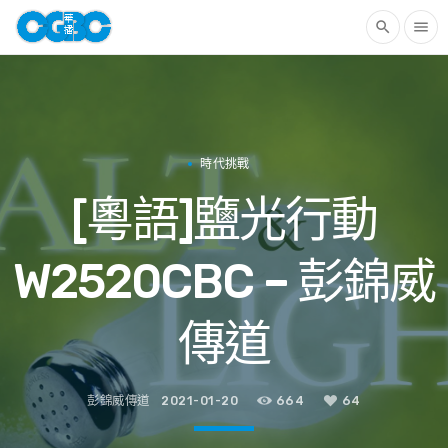
search
menu
時代挑戰
[粵語]鹽光行動
W2520CBC – 彭錦威
傳道
彭錦威傳道
2021-01-20
664
64