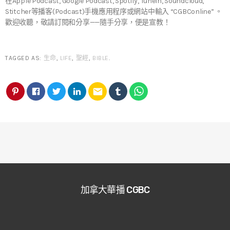
在Apple Podcast, Google Podcast, Spotify, TuneIn, Soundcloud,
Stitcher等播客(Podcast)手機應用程序或網站中輸入 “CGBConline” 。
歡迎收聽，敬請訂閱和分享——隨手分享，便是宣教！
TAGGED AS:
生命
,
LIFE
,
聖經
,
BIBLE
.
email
加拿大華播 CGBC