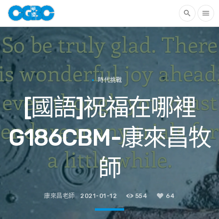
search
menu
時代挑戰
[國語]祝福在哪裡
G186CBM-康來昌牧
師
康來昌老師
2021-01-12
554
64