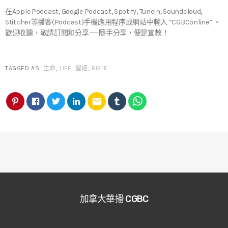
在Apple Podcast, Google Podcast, Spotify, TuneIn, Soundcloud,
Stitcher等播客(Podcast)手機應用程序或網站中輸入 “CGBConline” 。
歡迎收聽，敬請訂閱和分享——隨手分享，便是宣教！
TAGGED AS:
生命
,
LIFE
,
聖經
,
BIBLE
.
email
加拿大華播 CGBC