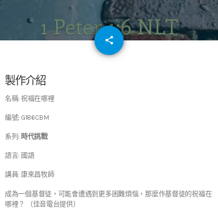
email
share
64
製作介紹
名稱: 祝福在哪裡
編號: G186CBM
系列:
時代挑戰
語言: 國語
講員: 康來昌牧師
成為一個基督徒，可能會遭遇到更多困難煩惱，那麼作基督徒的祝福在
哪裡？ （佳音電台提供）