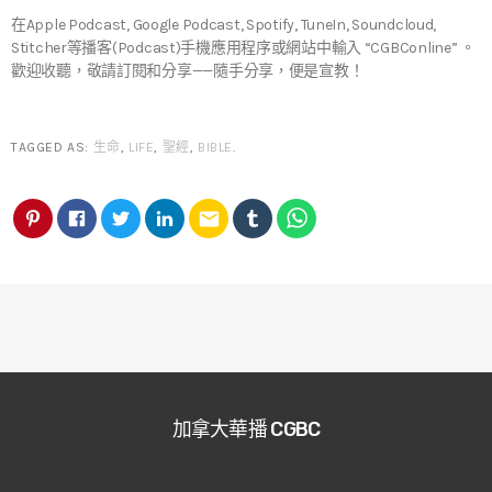
在Apple Podcast, Google Podcast, Spotify, TuneIn, Soundcloud,
Stitcher等播客(Podcast)手機應用程序或網站中輸入 “CGBConline” 。
歡迎收聽，敬請訂閱和分享——隨手分享，便是宣教！
TAGGED AS:
生命
,
LIFE
,
聖經
,
BIBLE
.
email
加拿大華播 CGBC