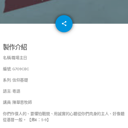
email
share
64
製作介紹
名稱:職場主日
編號: G709CBC
系列: 信仰基礎
語言: 粵語
講員: 陳華恩牧師
你們作僕人的、要懼怕戰兢、用誠實的心聽從你們肉身的主人、好像聽
從基督一般。 【弗6：5-9】