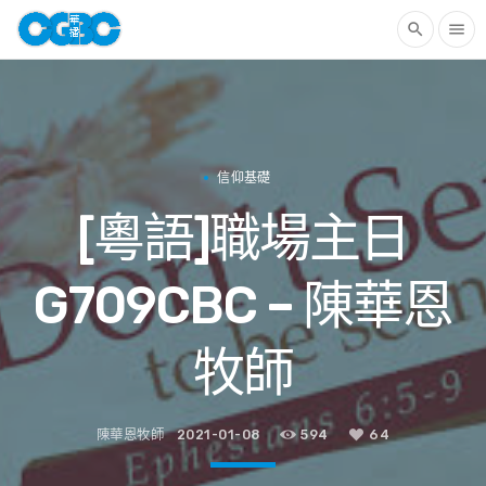
search
menu
信仰基礎
[粵語]職場主日
G709CBC – 陳華恩
牧師
陳華恩牧師
2021-01-08
594
64