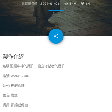
彭錦威傳道
2021-01-06
649
64
email
share
64
製作介紹
名稱:聖經中神的應許：設立守望者的應許
編號: W3083CBC
系列: 神的應許
語言: 粵語
講員: 彭錦威傳道