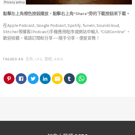
點擊左上角橙色按鈕播放，點擊右上角“Share”旁的下載按鈕來下載。
在Apple Podcast, Google Podcast, Spotify, TuneIn, Soundcloud,
Stitcher等播客(Podcast)手機應用程序或網站中輸入 “CGBConline” 。
歡迎收聽，敬請訂閱和分享——隨手分享，便是宣教！
TAGGED AS:
生命
,
LIFE
,
聖經
,
BIBLE
.
email