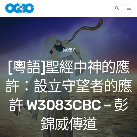
search
menu
神的應許
[粵語]聖經中神的應
許：設立守望者的應
許 W3083CBC – 彭
錦威傳道