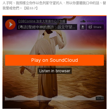
人子阿、我照樣立你作以色列家守望的人．所以你要聽我口中的話、替
我警戒他們。【結33:7】