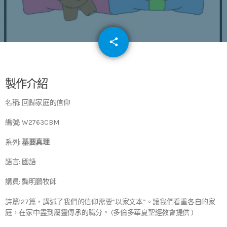
email
share
64
製作介紹
名稱: 回歸家庭的信仰
編號: W2763CBM
系列:
基要真理
語言: 國語
講員: 龔明鵬牧師
詩篇127篇，講述了我們的信仰需要“以家文本”。讓我們看重各自的家
庭，在家中盡到屬靈傳承的職分。 (多倫多華夏聖經教會提供 )