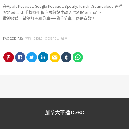
在Apple Podcast, Google Podcast, Spotify, TuneIn, Soundcloud 等播
客(Podcast)手機應用程序或網站中輸入 “CGBConline” 。
歡迎收聽，敬請訂閱和分享——隨手分享，便是宣教！
TAGGED AS:
聖經
,
BIBLE
,
GOSPEL
,
福音
.
email
加拿大華播 CGBC