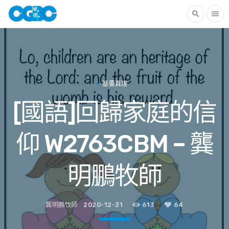
search
menu
基要真理
[國語]回歸家庭的信
仰 W2763CBM – 龔
明鵬牧師
龔明鵬牧師
2020-12-31
613
64