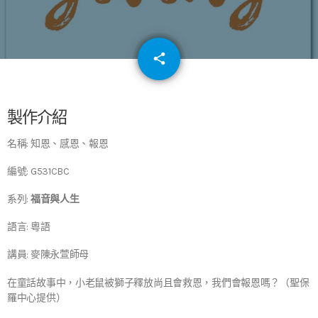
email
share
64
製作介紹
名稱: 知恩、感恩、報恩
編號: G531CBC
系列:
福音與人生
語言: 粵語
講員: 麥陳永萱師母
在童話故事中，小老鼠被獅子釋放尚且會救恩，我們會報恩嗎？（聖保
羅中心提供）