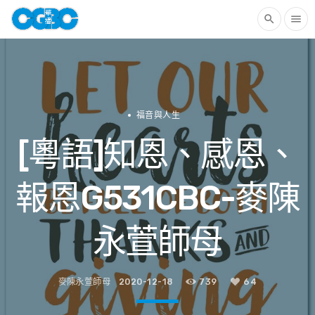
search
menu
福音與人生
[粵語]知恩、感恩、
報恩G531CBC-麥陳
永萱師母
麥陳永萱師母
2020-12-18
739
64