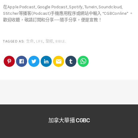
在Apple Podcast, Google Podcast, Spotify, TuneIn, Soundcloud,
Stitcher等播客(Podcast)手機應用程序或網站中輸入 “CGBConline” 。
歡迎收聽，敬請訂閱和分享——隨手分享，便是宣教！
TAGGED AS:
生命
,
LIFE
,
聖經
,
BIBLE
.
email
加拿大華播 CGBC