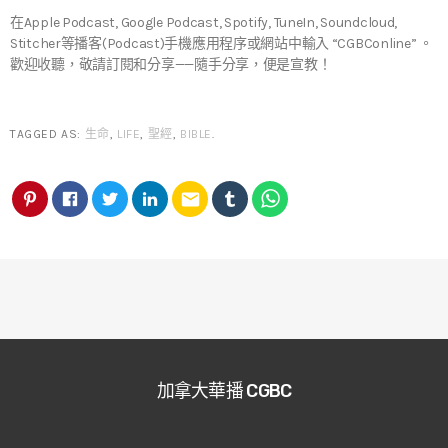
在Apple Podcast, Google Podcast, Spotify, TuneIn, Soundcloud,
Stitcher等播客(Podcast)手機應用程序或網站中輸入 “CGBConline” 。
歡迎收聽，敬請訂閱和分享——隨手分享，便是宣教！
TAGGED AS:
生命
,
LIFE
,
聖經
,
BIBLE
.
email
加拿大華播 CGBC