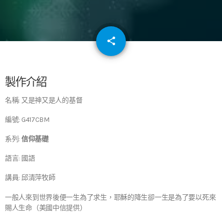
email
share
64
製作介紹
名稱: 又是神又是人的基督
編號: G417CBM
系列:
信仰基礎
語言: 國語
講員: 邱清萍牧師
一般人來到世界後便一生為了求生，耶穌的降生卻一生是為了要以死來
賜人生命（美國中信提供）