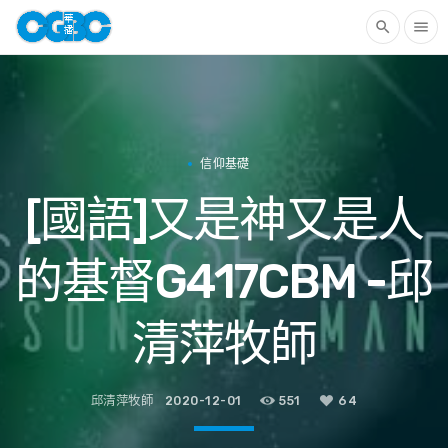
search
menu
信仰基礎
[國語]又是神又是人
的基督G417CBM -邱
清萍牧師
邱清萍牧師
2020-12-01
551
64