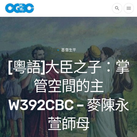
search
menu
基督生平
[粵語]大臣之子：掌
管空間的主
W392CBC – 麥陳永
萱師母