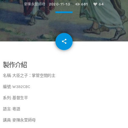
麥陳永萱師母
2020-11-13
681
64
email
share
64
製作介紹
名稱: 大臣之子：掌管空間的主
編號: W392CBC
系列: 基督生平
語言: 粵語
講員: 麥陳永萱師母