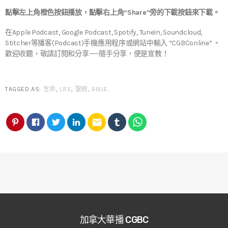
點擊左上角橙色按鈕播放，點擊右上角“Share”旁的下載按鈕來下載。
在Apple Podcast, Google Podcast, Spotify, TuneIn, Soundcloud,
Stitcher等播客(Podcast)手機應用程序或網站中輸入 “CGBConline” 。
歡迎收聽，敬請訂閱和分享——隨手分享，便是宣教！
TAGGED AS:
生命
,
LIFE
,
聖經
,
BIBLE
.
email
加拿大華播 CGBC