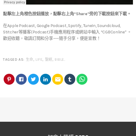
點擊左上角橙色按鈕播放，點擊右上角“Share”旁的下載按鈕來下載。
在Apple Podcast, Google Podcast, Spotify, TuneIn, Soundcloud,
Stitcher等播客(Podcast)手機應用程序或網站中輸入 “CGBConline” 。
歡迎收聽，敬請訂閱和分享——隨手分享，便是宣教！
TAGGED AS:
生命
,
LIFE
,
聖經
,
BIBLE
.
email