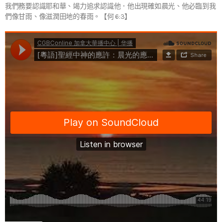
我們務要認識耶和華、竭力追求認識他．他出現確如晨光、他必臨到我
們像甘雨、像滋潤田地的春雨。【何 6:3】