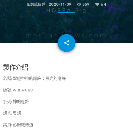
彭錦威傳道
2020-11-09
559
64
email
share
64
製作介紹
名稱: 聖經中神的應許：晨光的應許
編號: W3061CBC
系列: 神的應許
語言: 粵語
講員: 彭錦威傳道