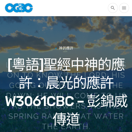
search
menu
神的應許
[粵語]聖經中神的應
許：晨光的應許
W3061CBC – 彭錦威
傳道