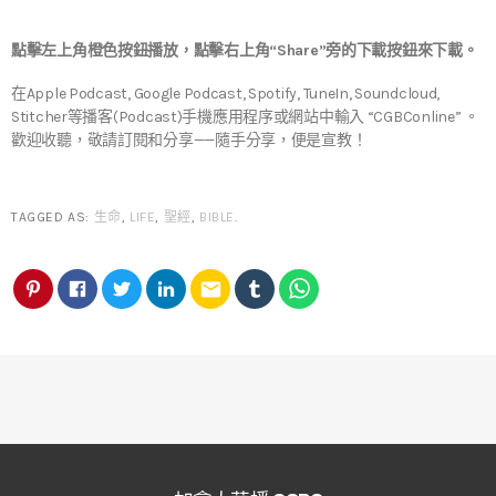
點擊左上角橙色按鈕播放，點擊右上角“Share”旁的下載按鈕來下載。
在Apple Podcast, Google Podcast, Spotify, TuneIn, Soundcloud,
Stitcher等播客(Podcast)手機應用程序或網站中輸入 “CGBConline” 。
歡迎收聽，敬請訂閱和分享——隨手分享，便是宣教！
TAGGED AS:
生命
,
LIFE
,
聖經
,
BIBLE
.
email