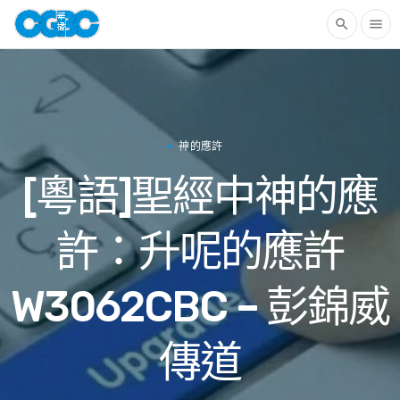
search
menu
神的應許
[粵語]聖經中神的應
許：升呢的應許
W3062CBC – 彭錦威
傳道