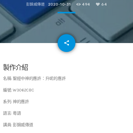
彭錦威傳道
2020-10-31
494
64
email
share
64
製作介紹
名稱: 聖經中神的應許：升呢的應許
編號: W3062CBC
系列: 神的應許
語言: 粵語
講員: 彭錦威傳道