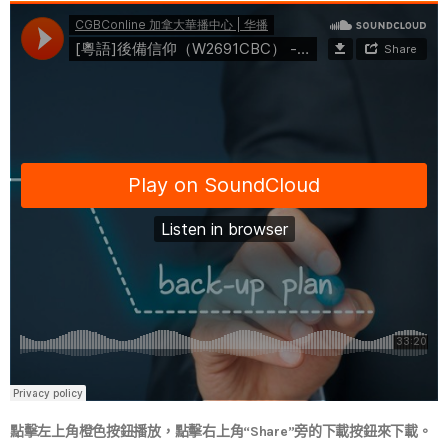
點擊左上角橙色按鈕播放，點擊右上角“Share”旁的下載按鈕來下載。