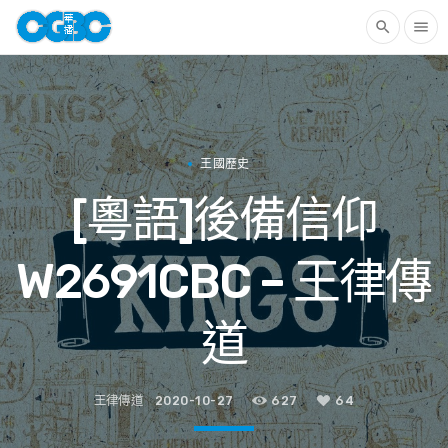
search
menu
王國歷史
[粵語]後備信仰
W2691CBC – 王律傳
道
王律傳道
2020-10-27
627
64