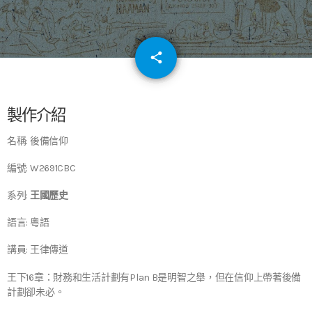
email
share
64
製作介紹
名稱: 後備信仰
編號: W2691CBC
系列:
王國歷史
語言: 粵語
講員: 王律傳道
王下16章：財務和生活計劃有Plan B是明智之舉，但在信仰上帶著後備
計劃卻未必。