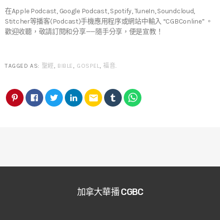
在Apple Podcast, Google Podcast, Spotify, TuneIn, Soundcloud,
Stitcher等播客(Podcast)手機應用程序或網站中輸入 “CGBConline” 。
歡迎收聽，敬請訂閱和分享——隨手分享，便是宣教！
TAGGED AS:
聖經
,
BIBLE
,
GOSPEL
,
福音
.
email
加拿大華播 CGBC