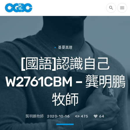
search
menu
基要真理
[國語]認識自己
W2761CBM – 龔明鵬
牧師
龔明鵬牧師
2020-10-16
475
64