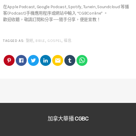
在Apple Podcast, Google Podcast, Spotify, TuneIn, Soundcloud 等播
客(Podcast)手機應用程序或網站中輸入 “CGBConline” 。
歡迎收聽，敬請訂閱和分享——隨手分享，便是宣教！
TAGGED AS:
聖經
,
BIBLE
,
GOSPEL
,
福音
.
email
加拿大華播 CGBC