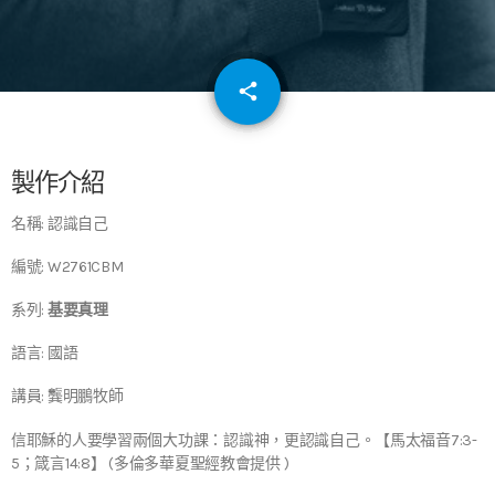
email
share
64
製作介紹
名稱: 認識自己
編號: W2761CBM
系列:
基要真理
語言: 國語
講員: 龔明鵬牧師
信耶穌的人要學習兩個大功課：認識神，更認識自己。【馬太福音7:3-
5；箴言14:8】 (多倫多華夏聖經教會提供 )