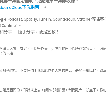
從第一集開始播放，或點選單一集數收聽。
SoundCloud下載指南】
。
ogle Podcast, Spotify, TuneIn, Soundcloud, Stitche
online” 。
和分享——隨手分享，便是宣教！
非羅大人哪、有好些人提筆作書、述說在我們中間所成就的事、是照
的。路 1:1
使對他們說：不要懼怕！我報給你們大喜的信息，是關乎萬民的。路2:1
隻船是西門的，耶穌就上去，請他把船撐開，稍微離岸，就坐下，從船上