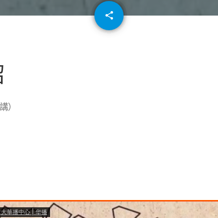
email
share
64
紹
1講）