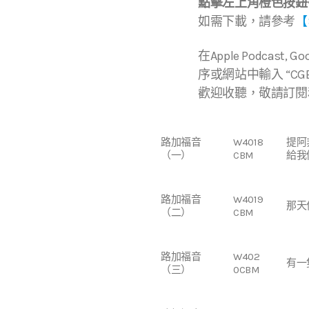
點擊左上角橙色按鈕
如需下載，請參考
【
在Apple Podcast, Go
序或網站中輸入 “CGBC
歡迎收聽，敬請訂閱
路加福音
W4018
提阿
（一）
CBM
給我們
路加福音
W4019
那天
（二）
CBM
路加福音
W402
有一
（三）
0CBM