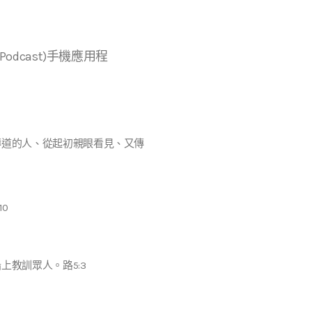
r等播客(Podcast)手機應用程
傳道的人、從起初親眼看見、又傳
0
教訓眾人。路5:3