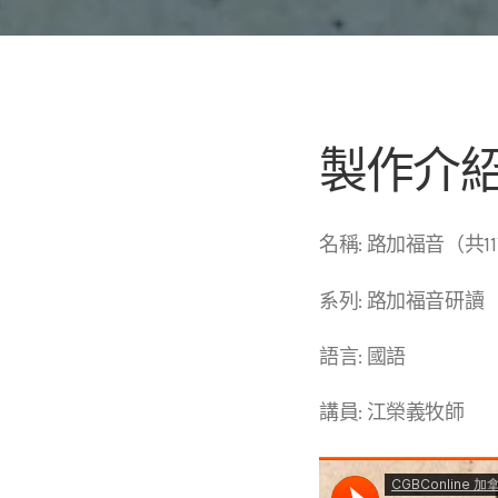
製作介
名稱: 路加福音（共1
系列: 路加福音研讀
語言: 國語
講員: 江榮義牧師