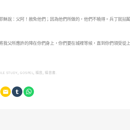
耶穌說：父阿！赦免他們；因為他們所做的，他們不曉得。兵丁就拈鬮分
將我父所應許的降在你們身上，你們要在城裡等候，直到你們領受從上頭
BLE STUDY
,
GOSPEL
,
福音
,
福音書
.
email