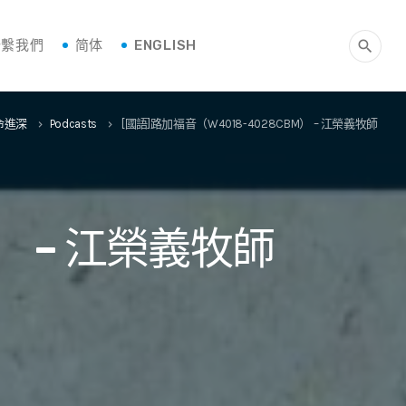
聯繫我們
简体
ENGLISH
search
命進深
Podcasts
[國語]路加福音（W4018-4028CBM） – 江榮義牧師
keyboard_arrow_right
keyboard_arrow_right
） – 江榮義牧師