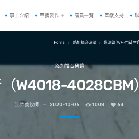
事工介紹
華播製作
講員一覽
奉獻支持
Home
路加福音研讀
進深篇(W)--門徒生
keyboard_arrow_right
keyboard_arrow_right
路加福音研讀
（W4018-4028CBM
江榮義牧師
2020-10-06
1008
64