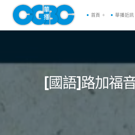
首頁
華播近訊
[國語]路加福音