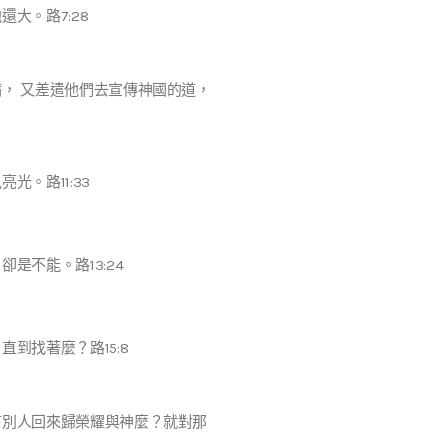
大。路7:28
， 又差遣他們去宣傳神國的道，
。路11:33
不能。路13:24
到找著麼？路15:8
有別人回來歸榮耀與神麼？就對那