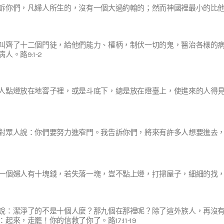
訴你們，凡婦人所生的，沒有一個大過約翰的；然而神國裡最小的比他還
叫齊了十二個門徒，給他們能力、權柄，制伏一切的鬼，醫治各樣的病
人。路9:1-2
人點燈放在地窨子裡，或是斗底下，總是放在燈臺上，使進來的人得見亮光
對眾人說：你們要努力進窄門。我告訴你們，將來有許多人想要進去，卻是
一個婦人有十塊錢，若失落一塊，豈不點上燈，打掃屋子，細細的找，直
說：潔淨了的不是十個人麼？那九個在那裡呢？除了這外族人，再沒
：起來，走罷！你的信救了你了。路17:11-19