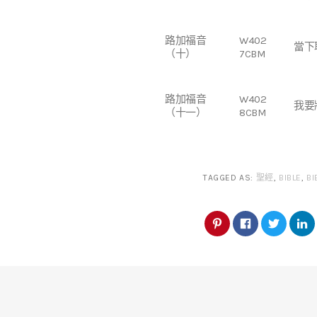
路加福音
W402
當下
（十）
7CBM
路加福音
W402
我要
（十一）
8CBM
TAGGED AS:
聖經
,
BIBLE
,
BI