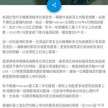
email
share
有感於現代手機應用程序的普及性，華播作為資深主內聲音媒體，自覺
不應在此範疇內缺席，故此，華播Podcast主頻在2019年6月開始試運
行，並於7月30日正式開播，至今一年間獲得三萬六千次以上的收聽
數，2020年7月更是創下單月最高紀錄，播放數近9千次。
這一切均是神的恩典，也得益於眾多主內機構和多位牧者願意分享資源
及受訪——讓華播的節目內容更為豐富；更是有賴眾弟兄姐妹和牧長的
關注與照顧，以及眾同工的忠心服事。
感恩神使用華播來服務各位弟兄姐妹，讓眾弟兄姐妹和福音朋友無論是
在居家不便外行的時候，還是日常通勤的路上，都能夠透過手機APP或
USB、CD等實質載體收聽到華播的福音製作，讓每一位需要福音的靈魂
都能隨時隨地聽見上帝的話語。
如今華播Podcast邁入第二年的運營，期待上帝能更多地使用這個事工
來 接觸到每一個需要福音的靈魂，在逆境中帶給每位信徒心裡的平
安，也為每一位願意傳福音的弟兄姐妹提供福音資源。
華播的事工是全然仰賴上帝的供應與弟兄姐妹的奉獻，在2020這“不平