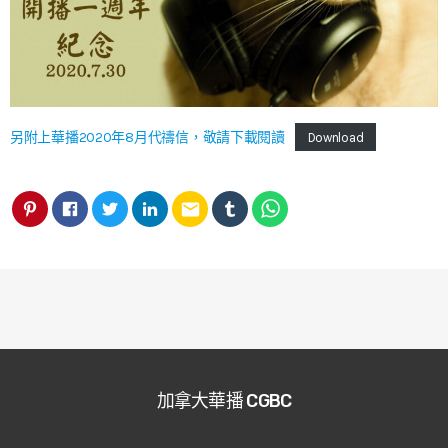
另附上華播2020年8月代禱信，敬請下載閱讀
Download
email
加拿大華播 CGBC