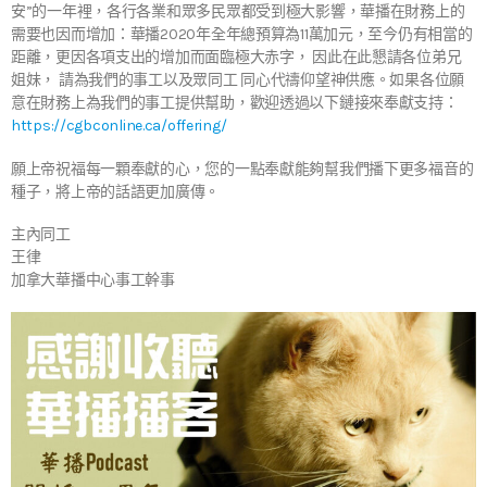
安”的一年裡，各行各業和眾多民眾都受到極大影響，華播在財務上的
需要也因而增加：華播2020年全年總預算為11萬加元，至今仍有相當的
距離，更因各項支出的增加而面臨極大赤字， 因此在此懇請各位弟兄
姐妹， 請為我們的事工以及眾同工 同心代禱仰望神供應。如果各位願
意在財務上為我們的事工提供幫助，歡迎透過以下鏈接來奉獻支持：
https://cgbconline.ca/offering/
願上帝祝福每一顆奉獻的心，您的一點奉獻能夠幫我們播下更多福音的
種子，將上帝的話語更加廣傳。
主內同工
王律
加拿大華播中心事工幹事