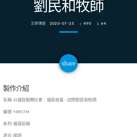
劉民和牧師
王律傳道
2020-07-23
490
64
email
share
64
製作介紹
名稱: 以福音服務社會：福音戒毒 – 訪問劉民和牧師
編號: Y419CTM
系列: 福音前線
語言: 國語