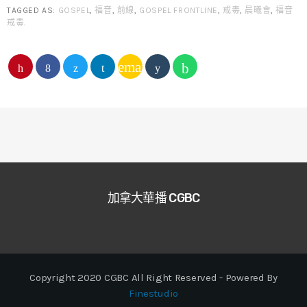
TAGGED AS:
GOSPEL
,
福音
,
前線
,
GOSPEL FRONTLINE
,
戒毒
,
晨曦會
,
福音
戒毒
.
email
加拿大華播 CGBC
Copyright 2020 CGBC All Right Reserved - Powered By
Finestudio