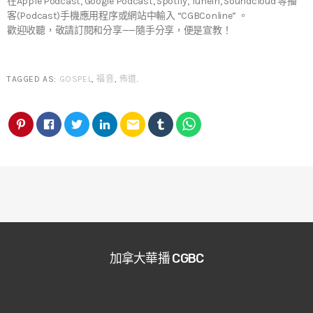
在Apple Podcast, Google Podcast, Spotify, TuneIn, Soundcloud 等播
客(Podcast)手機應用程序或網站中輸入 “CGBConline” 。
歡迎收聽，敬請訂閱和分享——隨手分享，便是宣教！
TAGGED AS:
GOSPEL
,
福音
,
佈道
.
email
加拿大華播 CGBC