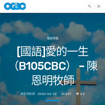
search
menu
福音佈道
[國語]愛的一生
（B105CBC） – 陳
恩明牧師
陳恩明牧師
2020-06-02
507
64