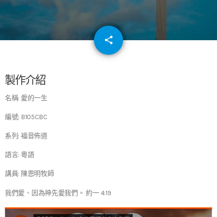
email
share
64
製作介紹
名稱: 愛的一生
編號: B105CBC
系列: 福音佈道
語言: 粵語
講員: 陳恩明牧師
我們愛、因為神先愛我們。 約一 4:19