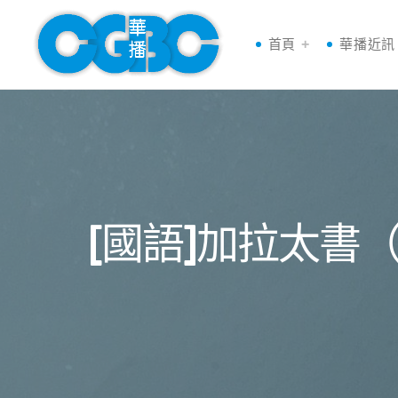
首頁
華播近訊
[國語]加拉太書（