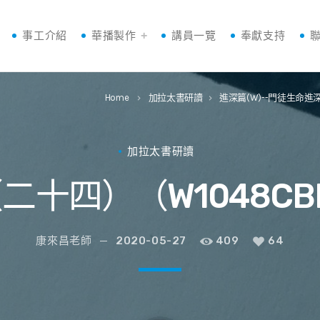
事工介紹
華播製作
講員一覽
奉獻支持
Home
加拉太書研讀
進深篇(W)--門徒生命進
keyboard_arrow_right
keyboard_arrow_right
加拉太書研讀
二十四）（W1048CB
康來昌老師
2020-05-27
409
64