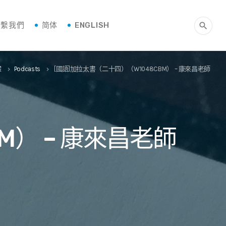
聯繫我們
简体
ENGLISH
search
深
Podcasts
[國語]加拉太書（二十四）（W1048CBM） – 康來昌老師
keyboard_arrow_right
keyboard_arrow_right
M） – 康來昌老師