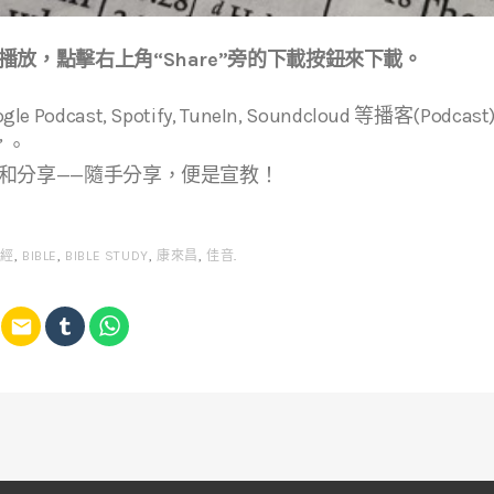
放，點擊右上角“Share”旁的下載按鈕來下載。
Google Podcast, Spotify, TuneIn, Soundcloud 等播客(
” 。
和分享——隨手分享，便是宣教！
聖經
,
BIBLE
,
BIBLE STUDY
,
康來昌
,
佳音
.
email