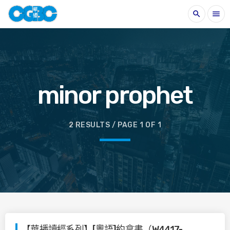
search
menu
minor prophet
2 RESULTS / PAGE 1 OF 1
【華播讀經系列】[粵語]約拿書（W4417-