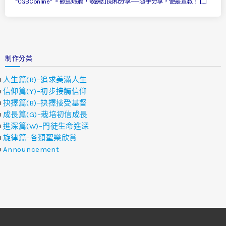
“CGBConline” 。歡迎收聽，敬請訂閱和分享——隨手分享，便是宣教！ […]
制作分类
人生篇(R)–追求美滿人生
信仰篇(Y)–初步接觸信仰
抉擇篇(B)–抉擇接受基督
成長篇(G)–栽培初信成長
進深篇(W)–門徒生命進深
旋律篇–各類聖樂欣賞
Announcement