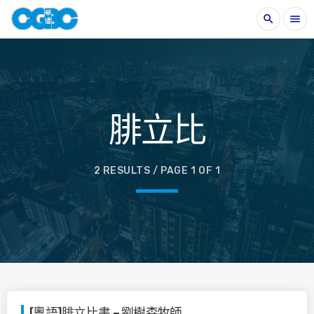
search
menu
腓立比
2 RESULTS / PAGE 1 OF 1
[粵語]腓立比書 – 劉樹森牧師