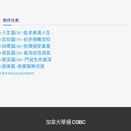
制作分类
人生篇(R)–追求美滿人生
信仰篇(Y)–初步接觸信仰
抉擇篇(B)–抉擇接受基督
成長篇(G)–栽培初信成長
進深篇(W)–門徒生命進深
旋律篇–各類聖樂欣賞
Announcement
加拿大華播 CGBC