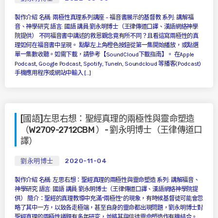
製作介紹 名稱: 兩極性真理系列講座 – 福音書展示的基督教 系列: 講解福
音、神學研究 語言: 國語 講員:劉永明博士（王律傳道口譯、漢語網絡神學
院提供） 不同福音書中講述的救恩觀念竟有所不同？且看這寫兩極性的真
理如何在福音書中呈現。 點擊左上角橙色按鈕從第一集開始播放，或點選
單一集數收聽。如需下載，請參考【SoundCloud下載指南】。 在Apple
Podcast, Google Podcast, Spotify, TuneIn, Soundcloud 等播客(Podcast)
手機應用程序或網站中輸入 […]
[國語]左思右想：聖經真理的兩極性與靈命塑造
（W2709-2712CBM ）- 劉永明博士（王律傳道口
譯）
劉永明博士
2020-11-04
製作介紹 名稱: 左思右想：聖經真理的兩極性與靈命塑造 系列: 講解福音、
神學研究 語言: 國語 講員:劉永明博士（王律傳道口譯、漢語網絡神學院提
供） 簡介：聖經的真理教導中充滿“兩極性”的現象，有時候基督徒可能會忽
略了其中一方，以致各走極端，甚至自身的靈命都出現問題，劉永明博士對
聖經真理的兩極性議題有多年研究，並將其與信徒靈命塑造作有機結合。