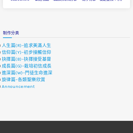
制作分类
人生篇(R)–追求美滿人生
信仰篇(Y)–初步接觸信仰
抉擇篇(B)–抉擇接受基督
成長篇(G)–栽培初信成長
進深篇(W)–門徒生命進深
旋律篇–各類聖樂欣賞
Announcement