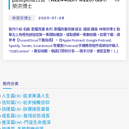
榮洪博士
林榮洪博士
2020-07-28
製作介紹 名稱: 歌羅西書 系列: 歌羅西書研讀 語言: 國語 講員: 林榮洪博士 點
擊左上角橙色按鈕從第一集開始播放，或點選單一集數收聽。如需下載，請
參考【SoundCloud下載指南】。 在Apple Podcast, Google Podcast,
Spotify, TuneIn, Soundcloud 等播客(Podcast)手機應用程序或網站中輸入
“CGBConline” 。歡迎收聽，敬請訂閱和分享——隨手分享，便是宣教！ […]
制作分类
人生篇(R)–追求美滿人生
信仰篇(Y)–初步接觸信仰
抉擇篇(B)–抉擇接受基督
成長篇(G)–栽培初信成長
進深篇(W)–門徒生命進深
旋律篇–各類聖樂欣賞