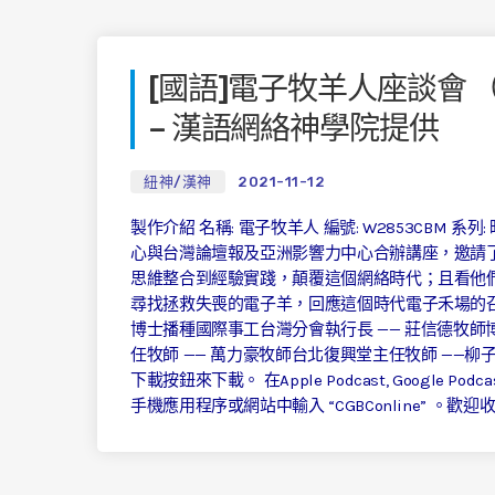
[國語]電子牧羊人座談會 （
– 漢語網絡神學院提供
紐神/漢神
2021-11-12
製作介紹 名稱: 電子牧羊人 編號: W2853CBM 系
心與台灣論壇報及亞洲影響力中心合辦講座，邀請
思維整合到經驗實踐，顛覆這個網絡時代；且看他
尋找拯救失喪的電子羊，回應這個時代電子禾場的召命
博士播種國際事工台灣分會執行長 —— 莊信德牧師博
任牧師 —— 萬力豪牧師台北復興堂主任牧師 ——柳子
下載按鈕來下載。 在Apple Podcast, Google Podcast, S
手機應用程序或網站中輸入 “CGBConline” 