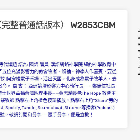
完整普通話版本） W2853CBM
列: 時代議題 語言: 國語 講員: 漢語網絡神學院 紐約神學教育中
了五位充滿影響力的教會牧者、領袖、神學人作嘉賓，要從
們如何穿梭電子禾場，活出天國，化身成為電子牧羊人，去
。 嘉 賓： 亞洲論壇影響力中心執行長 —— 鄭忠信社長
士世界華福台灣區理事長——黃志靖長老The Hope 教會主
駿牧師 點擊左上角橙色按鈕播放，點擊右上角“Share”旁的
potify, TuneIn, Soundcloud, Stitcher等播客(Podcast)
。歡迎收聽，敬請訂閱和分享——隨手分享，便是宣教！