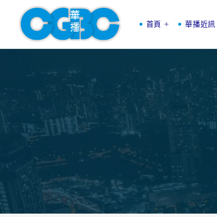
首頁
華播近訊