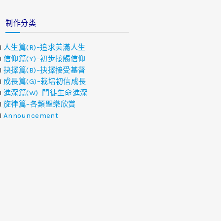
制作分类
人生篇(R)–追求美滿人生
信仰篇(Y)–初步接觸信仰
抉擇篇(B)–抉擇接受基督
成長篇(G)–栽培初信成長
進深篇(W)–門徒生命進深
旋律篇–各類聖樂欣賞
Announcement