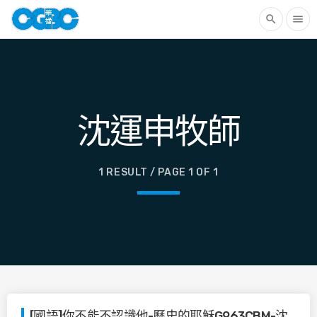
search
menu
沈運申牧師
1 RESULT / PAGE 1 OF 1
[國語]你不能不認識他-歷史的耶穌G963CBM-沈