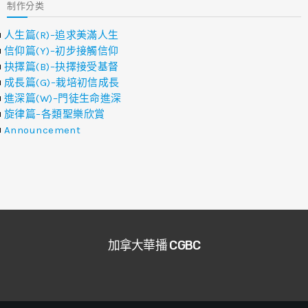
制作分类
人生篇(R)–追求美滿人生
信仰篇(Y)–初步接觸信仰
抉擇篇(B)–抉擇接受基督
成長篇(G)–栽培初信成長
進深篇(W)–門徒生命進深
旋律篇–各類聖樂欣賞
Announcement
加拿大華播 CGBC