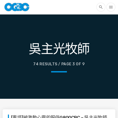
search
menu
吳主光牧師
74 RESULTS / PAGE 3 OF 9
[粵語]被激動心靈的服侍G800CBC – 吳主光牧師