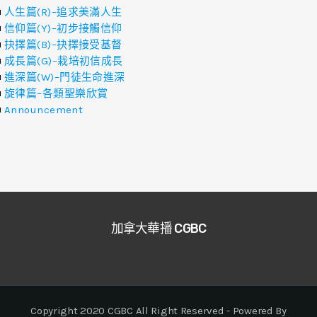
人生篇(R)–追求美滿人生
信仰篇(Y)–初步接觸信仰
抉擇篇(B)–抉擇接受基督
成長篇(G)–栽培初信成長
進深篇(W)–門徒生命進深
旋律篇–各類聖樂欣賞
Announcement
加拿大華播 CGBC
Copyright 2020 CGBC All Right Reserved - Powered By