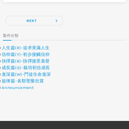
navigate_next
NEXT
製作分類
人生篇(R)–追求美滿人生
信仰篇(Y)–初步接觸信仰
抉擇篇(B)–抉擇接受基督
成長篇(G)–栽培初信成長
進深篇(W)–門徒生命進深
旋律篇–各類聖樂欣賞
Announcement