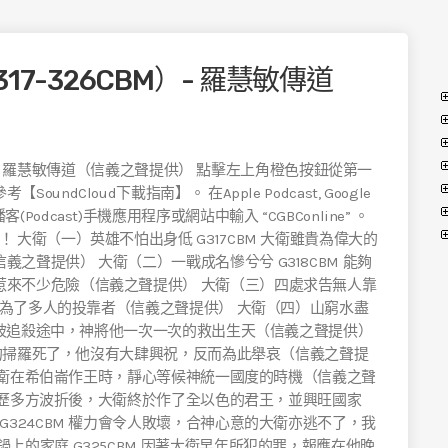
7-326CBM）- 羅慧敏傳道
 講員: 羅慧敏傳道（信義之聲提供） 點擊左上角橙色按鈕從第一
Cloud下載指南】。 在Apple Podcast, Google
itcher 等播客(Podcast)手機應用程序或網站中輸入 “CGBConline” 。
大衛（一）英雄不怕出身低 G317CBM 大衛雖貴為偉大的
之聲提供） 大衛（二）一戰成名慘兮兮 G318CBM 能夠
惹來不少危險（信義之聲提供） 大衛（三）四處求告無人靠
而成為了多人的投靠者（信義之聲提供） 大衛（四）山窮水盡
；在被追殺途中，神將他一次一次的救出生天（信義之聲提供）
大衛的掃羅死了，他沒有大肆興祝，反而為此舉哀（信義之聲提
 當大衛在希伯崙作王時，靜心等候神統一國度的時機（信義之聲
M 經歷多方波折後，大衛終於作了全以色的君王，並興旺國家
G324CBM 權力會令人敗壞，合神心意的大衛亦逃不了，我
上的家庭 G325CBM 因著大衛早年所犯的罪，報應在他晚