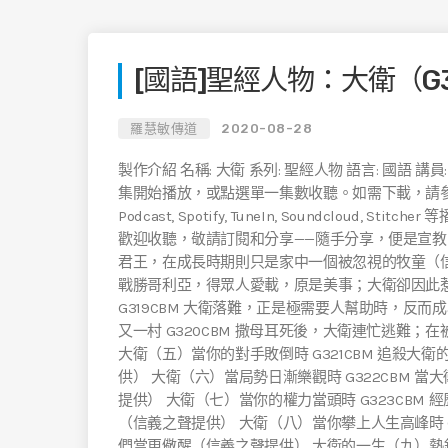
[國語]聖經人物：大衛（G31
羅慧敏傳道
2020-08-28
製作介紹 名稱: 大衛 系列: 聖經人物 語言: 國語
集開始播放，或點選單一集數收聽。如需下載，請參考【Sound
Podcast, Spotify, TuneIn, Soundcloud, St
歡迎收聽，敬請訂閱和分享——隨手分享，便是宣教！ 
君王，在成長時期則只是家中一個被忽視的牧童（信義
戰勝哥利亞，得眾人愛載，原是美事；大衛卻因此
G319CBM 大衛落難，正是極需要人幫助時，反
又一村 G320CBM 撒母耳死後，大衛連忙逃難
大衛（五）當你的對手敗倒時 G321CBM 追殺
供） 大衛（六）當局勢日漸樂觀時 G322CBM
提供） 大衛（七）當你的權力當頭時 G323CB
（信義之聲提供） 大衛（八）當你攀上人生高峰時 
們當更儆醒（信義之聲提供） 大衛的一生（九）熱鍋