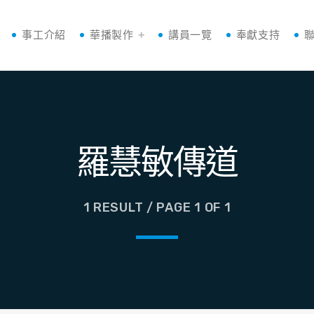
事工介紹
華播製作
講員一覽
奉獻支持
羅慧敏傳道
1 RESULT / PAGE 1 OF 1