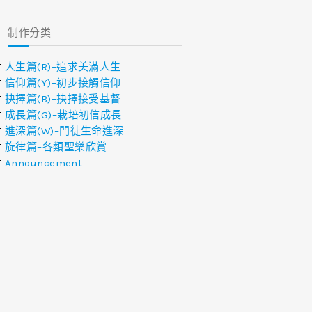
制作分类
人生篇(R)–追求美滿人生
信仰篇(Y)–初步接觸信仰
抉擇篇(B)–抉擇接受基督
成長篇(G)–栽培初信成長
進深篇(W)–門徒生命進深
旋律篇–各類聖樂欣賞
Announcement