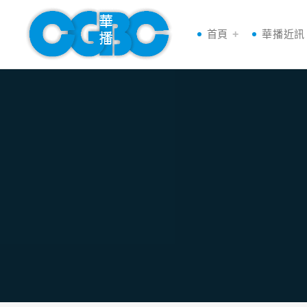
首頁
華播近訊