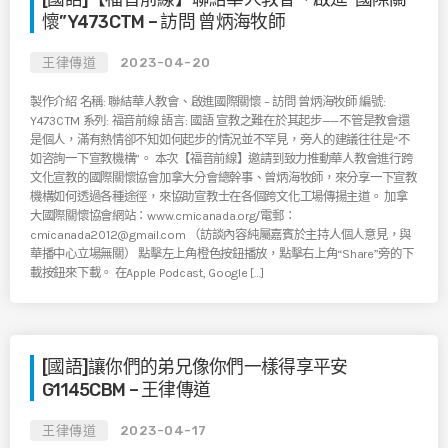
懷”Y473CTM – 訪問 曾炳海牧師
王律傳道
2023-04-20
製作介紹 名稱: 聯結華人教會、啟進國際關懷 – 訪問 曾炳海牧師 編號:
Y473CTM 系列: 福音前線 語言: 國語 宣教之難在於其起步——不管是教會還
是個人，滿有熱情卻不知如何起步的情況並不罕見，旁人的建議往往是“不
如咨詢一下宣教機構”。 本次【福音前線】邀請到致力推動華人教會進行跨
文化宣教的國際關懷協會加拿大分會總幹事、曾炳海牧師，來分享一下宣教
機構如何透過各種途徑，來協助宣教士在各個跨文化工場傳揚主道。 加拿
大國際關懷協會網站：www.cmicanada.org/電郵：
cmicanada2012@gmail.com （訪談內容純屬嘉賓於主持人個人意見，與
華播中心立場無關） 點擊左上角橙色按鈕播放，點擊右上角“Share”旁的下
載按鈕來下載。 在Apple Podcast, Google […]
[國語]讓你們的弟兄像你們一樣得享平安
G1145CBM – 王律傳道
王律傳道
2023-04-17