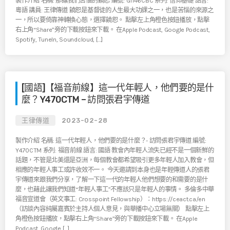
製作介紹 名稱: 那讓我們苦惱的饒恕 編號: G1146CBC 系列: 信仰基礎 語言:
粵語 講員: 王律傳道 饒恕是基督徒的人生最大功課之一，也是苦惱的來源之
一，所以要倚靠神轉換心態，選擇饒恕。 點擊左上角橙色按鈕播放，點擊
右上角“Share”旁的下載按鈕來下載。 在Apple Podcast, Google Podcast,
Spotify, TuneIn, Soundcloud, […]
[國語]【福音前線】這一代年輕人，他們要的是什
麼？Y470CTM – 訪問張君宇傳道
王律傳道
2023-02-28
製作介紹 名稱: 這一代年輕人，他們要的是什麼？- 訪問張君宇傳道 編號:
Y470CTM 系列: 福音前線 語言: 國語 教會內年輕人流失已經不是一個新鮮的
話題，不管是北美還是亞洲，每個教會都希望吸引更多年輕人加入教會，但
相應的年輕人事工或許收效不一。 今天邀請到本身也是年輕傳道人的張君
宇傳道來跟我們分享，了解一下這一代的年輕人他們想要的和需要的是什
麼，也藉此讓我們知道“年輕人事工”不應該只是年輕人的事情。 多倫多中華
福音宣道會（英文事工: Crosspoint Fellowship）：https://ceact.ca/en
（訪談內容純屬嘉賓於主持人個人意見，與華播中心立場無關） 點擊左上
角橙色按鈕播放，點擊右上角“Share”旁的下載按鈕來下載。 在Apple
Podcast, Google […]