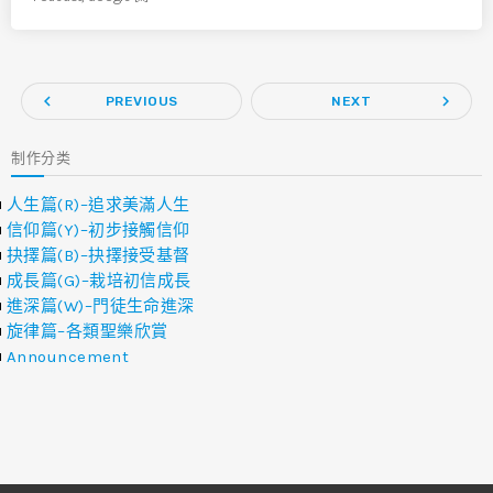
navigate_before
navigate_next
PREVIOUS
NEXT
制作分类
人生篇(R)–追求美滿人生
信仰篇(Y)–初步接觸信仰
抉擇篇(B)–抉擇接受基督
成長篇(G)–栽培初信成長
進深篇(W)–門徒生命進深
旋律篇–各類聖樂欣賞
Announcement