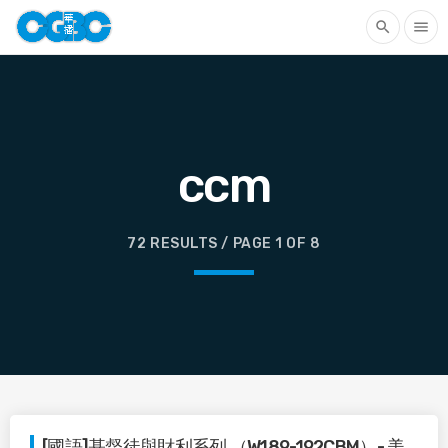
search
menu
ccm
72 RESULTS / PAGE 1 OF 8
[國語]基督徒與財利系列 （W189-192CBM）- 美