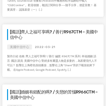
TuneIn, Soundcloud 等播客(Podcast)手機應用程序或網站中輸入
“CGBConline” 。歡迎收聽，敬請訂閱和分享——隨手分享，便是宣教！ 基
要真理： 認識基督（一） […]
[國語]齊人之福可享嗎? / 善行R967CTM – 美國中
信中心
美國中信中心
2022-03-21
製作介紹 名稱: 齊人之福可享嗎? / 善行 編號: R967CTM 系列: 幸福婚姻 語
言: 國語 講員: 美國中信中心 聖經多有屬靈人物是多妻的，為甚麼現代人不
可以？ 點擊左上角橙色按鈕播放，點擊右上角“Share”旁的下載按鈕來下
載。 在Apple Podcast, Google Podcast, Spotify, […]
[國語]婚姻有錯配的嗎? / 失戀的苦惱R966CTM –
美國中信中心