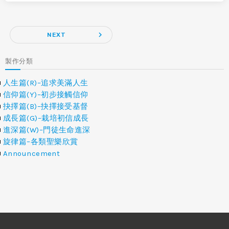
navigate_next
NEXT
製作分類
人生篇(R)–追求美滿人生
信仰篇(Y)–初步接觸信仰
抉擇篇(B)–抉擇接受基督
成長篇(G)–栽培初信成長
進深篇(W)–門徒生命進深
旋律篇–各類聖樂欣賞
Announcement