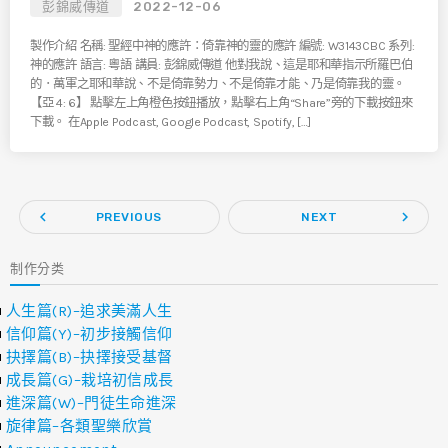
彭錦威傳道
2022-12-06
製作介紹 名稱: 聖經中神的應許：倚靠神的靈的應許 編號: W3143CBC 系列:
神的應許 語言: 粵語 講員: 彭錦威傳道 他對我說、這是耶和華指示所羅巴伯
的．萬軍之耶和華說、不是倚靠勢力、不是倚靠才能、乃是倚靠我的靈。
【亞 4: 6】 點擊左上角橙色按鈕播放，點擊右上角“Share”旁的下載按鈕來
下載。 在Apple Podcast, Google Podcast, Spotify, […]
navigate_before
navigate_next
PREVIOUS
NEXT
制作分类
人生篇(R)–追求美滿人生
信仰篇(Y)–初步接觸信仰
抉擇篇(B)–抉擇接受基督
成長篇(G)–栽培初信成長
進深篇(W)–門徒生命進深
旋律篇–各類聖樂欣賞