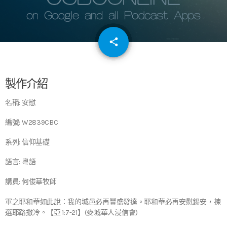
email
share
64
製作介紹
名稱: 安慰
編號: W2839CBC
系列: 信仰基礎
語言: 粵語
講員: 何俊華牧師
軍之耶和華如此說：我的城邑必再豐盛發達。耶和華必再安慰錫安，揀
選耶路撒冷。【亞 1:7-21】(麥城華人浸信會)