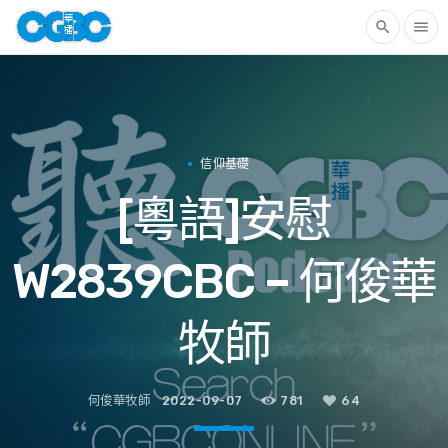
search
menu
信仰基礎
[粵語]安慰
W2839CBC – 何俊華
牧師
何俊華牧師
2022-09-07
781
64