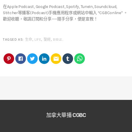
在Apple Podcast, Google Podcast, Spotify, TuneIn, Soundcloud,
Stitcher等播客(Podcast)手機應用程序或網站中輸入 “CGBConline” 。
歡迎收聽，敬請訂閱和分享——隨手分享，便是宣教！
TAGGED AS:
生命
,
LIFE
,
聖經
,
BIBLE
.
email
加拿大華播 CGBC