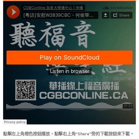
點擊左上角橙色按鈕播放，點擊右上角“Share”旁的下載按鈕來下載。